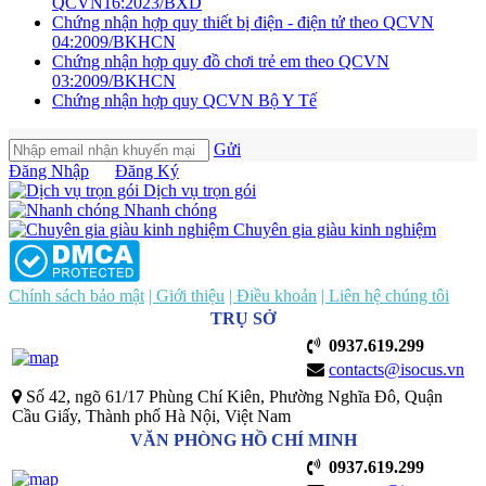
QCVN16:2023/BXD
Chứng nhận hợp quy thiết bị điện - điện tử theo QCVN
04:2009/BKHCN
Chứng nhận hợp quy đồ chơi trẻ em theo QCVN
03:2009/BKHCN
Chứng nhận hợp quy QCVN Bộ Y Tế
Gửi
Đăng Nhập
Đăng Ký
Dịch vụ trọn gói
Nhanh chóng
Chuyên gia giàu kinh nghiệm
Chính sách bảo mật
| Giới thiệu
| Điều khoản
| Liên hệ chúng tôi
TRỤ SỞ
0937.619.299
contacts@isocus.vn
Số 42, ngõ 61/17 Phùng Chí Kiên, Phường Nghĩa Đô, Quận
Cầu Giấy, Thành phố Hà Nội, Việt Nam
VĂN PHÒNG HỒ CHÍ MINH
0937.619.299