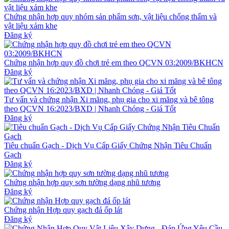
Chứng nhận hợp quy nhóm sản phẩm sơn, vật liệu chống thấm và
vật liệu xảm khe
Đăng ký
Chứng nhận hợp quy đồ chơi trẻ em theo QCVN 03:2009/BKHCN
Đăng ký
Tư vấn và chứng nhận Xi măng, phụ gia cho xi măng và bê tông
theo QCVN 16:2023/BXD | Nhanh Chóng - Giá Tốt
Đăng ký
Tiêu chuẩn Gạch - Dịch Vụ Cấp Giấy Chứng Nhận Tiêu Chuẩn
Gạch
Đăng ký
Chứng nhận hợp quy sơn tường dạng nhũ tương
Đăng ký
Chứng nhận Hợp quy gạch đá ốp lát
Đăng ký