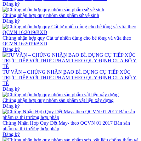
Đăng ký
Chứng nhận hợp quy nhóm sản phẩm sứ vệ sinh
Đăng ký
Chứng nhận hợp quy Cát tự nhiên dùng cho bê tông và vữa theo
QCVN 16:2019/BXD
Đăng ký
TƯ VẤN – CHỨNG NHẬN BAO BÌ, DỤNG CỤ TIẾP XÚC
TRỰC TIẾP VỚI THỰC PHẨM THEO QUY ĐỊNH CỦA BỘ Y
TẾ
Đăng ký
Chứng nhận hợp quy nhóm sản phẩm vật liệu xây dựng
Đăng ký
Chứng Nhận Hợp Quy Dệt May- theo QCVN 01:2017 Bán sản
phẩm ra thị trường hợp pháp
Đăng ký