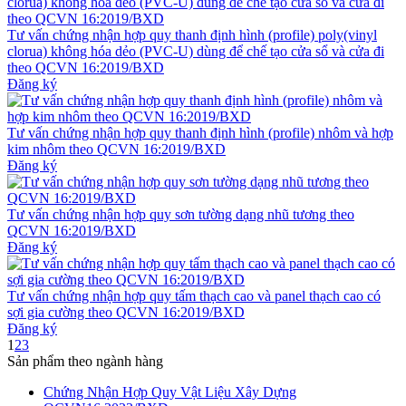
Tư vấn chứng nhận hợp quy thanh định hình (profile) poly(vinyl
clorua) không hóa dẻo (PVC-U) dùng để chế tạo cửa sổ và cửa đi
theo QCVN 16:2019/BXD
Đăng ký
Tư vấn chứng nhận hợp quy thanh định hình (profile) nhôm và hợp
kim nhôm theo QCVN 16:2019/BXD
Đăng ký
Tư vấn chứng nhận hợp quy sơn tường dạng nhũ tương theo
QCVN 16:2019/BXD
Đăng ký
Tư vấn chứng nhận hợp quy tấm thạch cao và panel thạch cao có
sợi gia cường theo QCVN 16:2019/BXD
Đăng ký
1
2
3
Sản phẩm theo ngành hàng
Chứng Nhận Hợp Quy Vật Liệu Xây Dựng