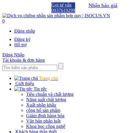
Gọi tư vấn
Nhận báo giá
0937619299
0
Đăng nhập
Đăng ký
Hỗ trợ
Đăng Nhập
Tài khoản & đơn hàng
Trang chủ
Giới thiệu
Tin tức
Tiêu chuẩn và chất lượng
Năng suất chất lượng
Xuất nhập khẩu
công bố sản phẩm
Giám định hàng hóa
Văn bản pháp luật
Khoa học công nghệ
Khách hàng thân thiết