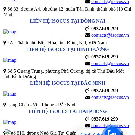
contacts@isocus.vn
Số 33, đường A4, phường 12, quận Tân Bình, thành phố Hồ Chí
Minh
LIÊN HỆ ISOCUS TẠI ĐỒNG NAI
0937.619.299
contacts@isocus.vn
2A, Thành phố Biên Hòa, tỉnh Đồng Nai, Việt Nam
LIÊN HỆ ISOCUS TẠI BÌNH DƯƠNG
0937.619.299
contacts@isocus.vn
Số 5 Quang Trung, phường Phú Cường, thị xã Thủ Dầu Một,
tỉnh Bình Dương
LIÊN HỆ ISOCUS TẠI BẮC NINH
0937.619.299
contacts@isocus.vn
Long Châu - Yên Phong - Bắc Ninh
LIÊN HỆ ISOCUS TẠI HẢI PHÒNG
0937.619.299
contacts@isocus.vn
Ngõ 810, đường Ngô Gia Tư, Quận Hải An, Thành Phố Hải
Chat Zalo