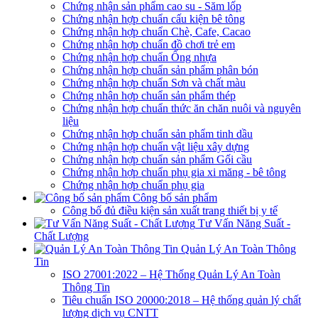
Chứng nhận sản phẩm cao su - Săm lốp
Chứng nhận hợp chuẩn cấu kiện bê tông
Chứng nhận hợp chuẩn Chè, Cafe, Cacao
Chứng nhận hợp chuẩn đồ chơi trẻ em
Chứng nhận hợp chuẩn Ống nhựa
Chứng nhận hợp chuẩn sản phẩm phân bón
Chứng nhận hợp chuẩn Sơn và chất màu
Chứng nhận hợp chuẩn sản phẩm thép
Chứng nhận hợp chuẩn thức ăn chăn nuôi và nguyên
liệu
Chứng nhận hợp chuẩn sản phẩm tinh dầu
Chứng nhận hợp chuẩn vật liệu xây dựng
Chứng nhận hợp chuẩn sản phẩm Gối cầu
Chứng nhận hợp chuẩn phụ gia xi măng - bê tông
Chứng nhận hợp chuẩn phụ gia
Công bố sản phẩm
Công bố đủ điều kiện sản xuất trang thiết bị y tế
Tư Vấn Năng Suất -
Chất Lượng
Quản Lý An Toàn Thông
Tin
ISO 27001:2022 – Hệ Thống Quản Lý An Toàn
Thông Tin
Tiêu chuẩn ISO 20000:2018 – Hệ thống quản lý chất
lượng dịch vụ CNTT