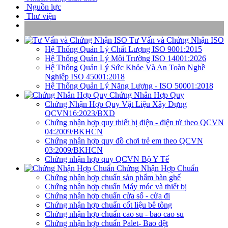
Nguồn lực
Thư viện
Tư Vấn và Chứng Nhận ISO
Hệ Thống Quản Lý Chất Lượng ISO 9001:2015
Hệ Thống Quản Lý Môi Trường ISO 14001:2026
Hệ Thống Quản Lý Sức Khỏe Và An Toàn Nghề
Nghiệp ISO 45001:2018
Hệ Thống Quản Lý Năng Lượng - ISO 50001:2018
Chứng Nhân Hợp Quy
Chứng Nhận Hợp Quy Vật Liệu Xây Dựng
QCVN16:2023/BXD
Chứng nhận hợp quy thiết bị điện - điện tử theo QCVN
04:2009/BKHCN
Chứng nhận hợp quy đồ chơi trẻ em theo QCVN
03:2009/BKHCN
Chứng nhận hợp quy QCVN Bộ Y Tế
Chứng Nhận Hợp Chuẩn
Chứng nhận hợp chuẩn sản phẩm bàn ghế
Chứng nhận hợp chuẩn Máy móc và thiết bị
Chứng nhận hợp chuẩn cửa sổ - cửa đi
Chứng nhận hợp chuẩn cốt liệu bê tông
Chứng nhận hợp chuẩn cao su - bao cao su
Chứng nhận hợp chuẩn Palet- Bao dệt