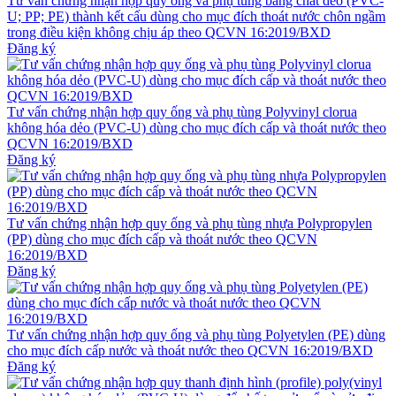
Tư vấn chứng nhận hợp quy ống và phụ tùng bằng chất dẻo (PVC-
U; PP; PE) thành kết cấu dùng cho mục đích thoát nước chôn ngầm
trong điều kiện không chịu áp theo QCVN 16:2019/BXD
Đăng ký
Tư vấn chứng nhận hợp quy ống và phụ tùng Polyvinyl clorua
không hóa dẻo (PVC-U) dùng cho mục đích cấp và thoát nước theo
QCVN 16:2019/BXD
Đăng ký
Tư vấn chứng nhận hợp quy ống và phụ tùng nhựa Polypropylen
(PP) dùng cho mục đích cấp và thoát nước theo QCVN
16:2019/BXD
Đăng ký
Tư vấn chứng nhận hợp quy ống và phụ tùng Polyetylen (PE) dùng
cho mục đích cấp nước và thoát nước theo QCVN 16:2019/BXD
Đăng ký