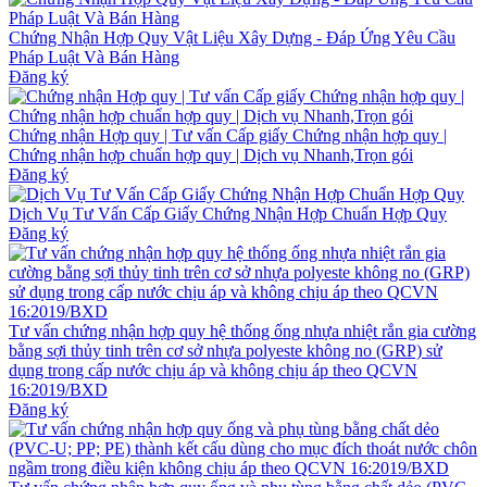
Chứng Nhận Hợp Quy Vật Liệu Xây Dựng - Đáp Ứng Yêu Cầu
Pháp Luật Và Bán Hàng
Đăng ký
Chứng nhận Hợp quy | Tư vấn Cấp giấy Chứng nhận hợp quy |
Chứng nhận hợp chuẩn hợp quy | Dịch vụ Nhanh,Trọn gói
Đăng ký
Dịch Vụ Tư Vấn Cấp Giấy Chứng Nhận Hợp Chuẩn Hợp Quy
Đăng ký
Tư vấn chứng nhận hợp quy hệ thống ống nhựa nhiệt rắn gia cường
bằng sợi thủy tinh trên cơ sở nhựa polyeste không no (GRP) sử
dụng trong cấp nước chịu áp và không chịu áp theo QCVN
16:2019/BXD
Đăng ký