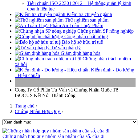
Tiêu chuẩn ISO 22301:2012 – Hệ thống quản lý kinh
doanh liên tục
Kiểm tra chuyên ngành
Thử nghiệm sản phẩm
An Toàn Thực Phẩm
Chứng nhận SP nông nghiệp
Công nhận chất lượng
Bảo hộ sở hữu trí tuệ
Tư vấn pháp lý
Giám định hàng hóa
Chứng nhận trách nhiệm
xã hội
Kiểm định - Đo lường
- Hiệu chuẩn
Công Ty Cổ Phần Tư Vấn và Chứng Nhận Quốc Tế
ISOCUS
Kết Nối Thành Công
Trang chủ
›
Chứng Nhân Hợp Quy
›
Chứng nhận hợp quy nhóm sản phẩm cửa sổ, cửa đi