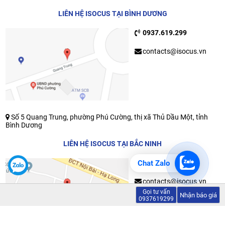
LIÊN HỆ ISOCUS TẠI BÌNH DƯƠNG
0937.619.299
contacts@isocus.vn
Số 5 Quang Trung, phường Phú Cường, thị xã Thủ Dầu Một, tỉnh
Bình Dương
LIÊN HỆ ISOCUS TẠI BẮC NINH
0937.619.299
Chat Zalo
contacts@isocus.vn
Gọi tư vấn
Nhận báo giá
0937619299