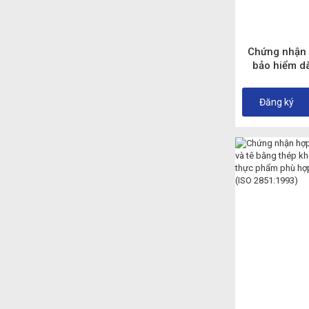
Chứng nhận
bảo hiểm d
điện, xe máy 
phù hợp tiê
Đăng ký