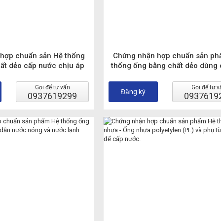
hợp chuẩn sản Hệ thống
Chứng nhận hợp chuẩn sản ph
ất dẻo cấp nước chịu áp
thống ống bằng chất dẻo dùng 
g chịu áp – Hệ thống ống
thống cấp nước thóat nước và
n gia cường sợi thuỷ tinh
rãnh được đặt ngầm và nổi trên m
Gọi để tư vấn
Gọi để tư v
Đăng ký
u chuẩn TCVN 9562:2017
0937619299
trong điều kiện có �
0937619
ISO 10639:20