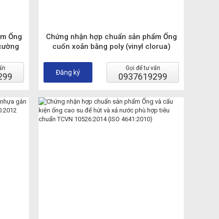
ẩm Ống
Chứng nhận hợp chuẩn sản phẩm Ống
 cường
cuốn xoắn bằng poly (vinyl clorua)
ẩn TCVN
không hóa dẻo (pvc-u) dùng cho hệ
thống dẫn nước và thóat nước đặt
ấn
Gọi để tư vấn
Đăng ký
299
ngầm dưới đất trong điều kiện không
0937619299
có á