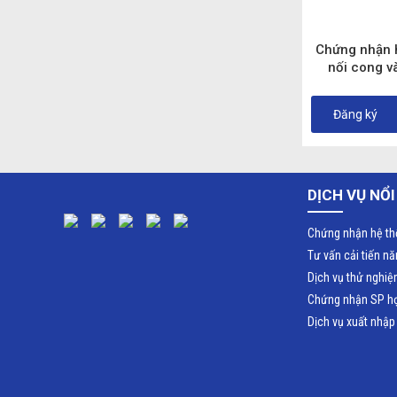
Chứng nhận 
nối cong v
dùng trong 
phù hợp tiê
Đăng ký
(I
DỊCH VỤ NỔI
Chứng nhận hệ th
Tư vấn cải tiến n
Dịch vụ thử nghi
Chứng nhận SP h
Dịch vụ xuất nhập