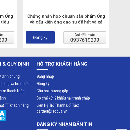
ẩm Ống
Chứng nhận hợp chuẩn sản phẩm Ống
 tiêu
và cấu kiện ống cao su để hút và xả
nước phù hợp tiêu chuẩn TCVN
10526:2014 (ISO 4641:2010)
ấn
Gọi để tư vấn
Đăng ký
299
0937619299
 & QUY ĐỊNH
HỖ TRỢ KHÁCH HÀNG
y định chung
Đăng nhập
ả hàng và hoàn tiền
Đăng ký
thức thanh toán
Câu hỏi thường gặp
hành
Cơ chế xử lý khiếu nại tranh chấp
ật TT khách hàng
Liên Hệ Trở Thành Đối Tác:
partner@isocus.vn
ĐĂNG KÝ NHẬN BẢN TIN