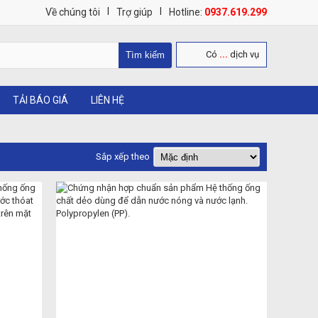
|
|
Về chúng tôi
Trợ giúp
Hotline:
0937.619.299
Có
...
dịch vụ
TẢI BÁO GIÁ
LIÊN HỆ
Sắp xếp theo