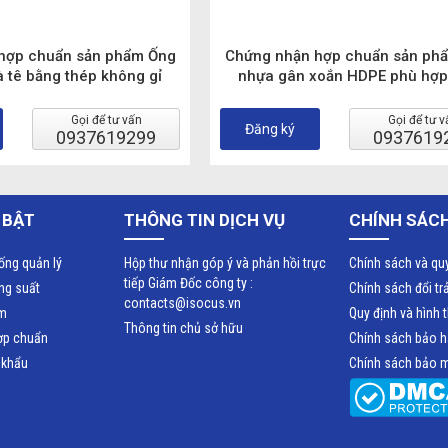
hợp chuẩn sản phẩm Ống
Chứng nhận hợp chuẩn sản ph
à tê bằng thép không gỉ
nhựa gân xoắn HDPE phù hợp
công nghiệp thực phẩm
chuẩn TCVN 9070:2012
u chuẩn TCVN 9834:2013
Gọi để tư vấn
Gọi để tư v
Đăng ký
SO 2851:1993)
0937619299
0937619
 BẬT
THÔNG TIN DỊCH VỤ
CHÍNH SÁCH
ống quản lý
Hộp thư nhận góp ý và phản hồi trực
Chính sách và qu
tiếp Giám Đốc công ty :
ăng suất
Chính sách đổi tr
contacts@isocus.vn
ệm
Quy định và hình 
Thông tin chủ sở hữu
ợp chuẩn
Chính sách bảo 
 khẩu
Chính sách bảo m