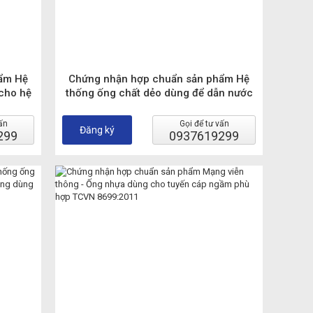
ẩm Hệ
Chứng nhận hợp chuẩn sản phẩm Hệ
cho hệ
thống ống chất dẻo dùng để dẫn nước
 cống
nóng và nước lạnh. Polypropylen (PP).
ặt đất
ấn
Gọi để tư vấn
Đăng ký
299
0937619299