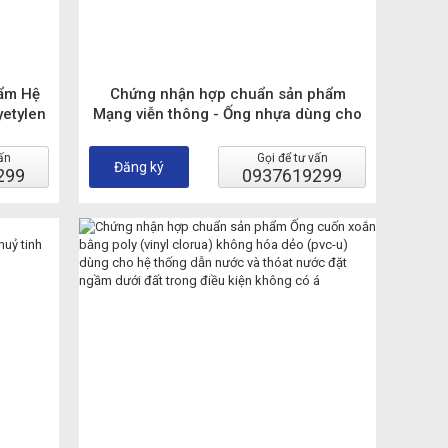
ẩm Hệ
Chứng nhận hợp chuẩn sản phẩm
yetylen
Mạng viễn thông - Ống nhựa dùng cho
ước.
tuyến cáp ngầm phù hợp TCVN
8699:2011
ấn
Gọi để tư vấn
Đăng ký
299
0937619299