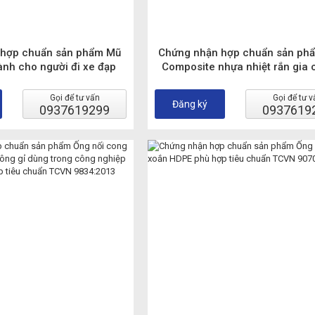
 hợp chuẩn sản phẩm Mũ
Chứng nhận hợp chuẩn sản ph
ành cho người đi xe đạp
Composite nhựa nhiệt rắn gia
điện, các loại xe tương tự
sợi thuỷ tinh phù hợp tiêu chu
u chuẩn TCVN 5756:2017
9563:2013
Gọi để tư vấn
Gọi để tư v
Đăng ký
0937619299
0937619