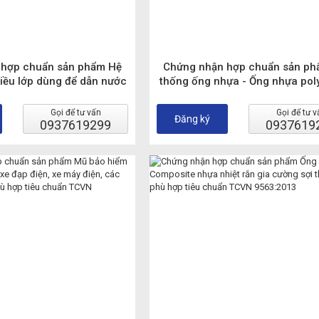
hợp chuẩn sản phẩm Hệ
Chứng nhận hợp chuẩn sản ph
ều lớp dùng để dẫn nước
thống ống nhựa - Ống nhựa pol
́c lạnh trong các tòa nhà
(PE) và phụ tùng dùng để cấp n
Gọi để tư vấn
Gọi để tư v
Đăng ký
0937619299
0937619