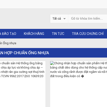
Tất cả
A ĐÀO TẠO
KHÁCH HÀNG
TIN TỨC
TRA CỨU CHỨNG CHỈ
ẩn Ống nhựa
N HỢP CHUẨN ỐNG NHỰA