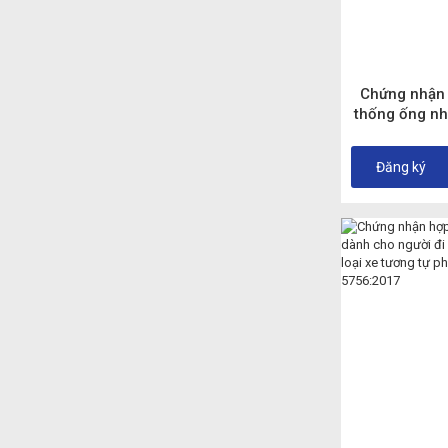
Chứng nhận 
thống ống nhi
nóng và nươ
Đăng ký