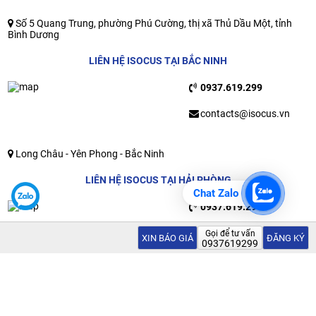
Số 5 Quang Trung, phường Phú Cường, thị xã Thủ Dầu Một, tỉnh
Bình Dương
LIÊN HỆ ISOCUS TẠI BẮC NINH
0937.619.299
contacts@isocus.vn
Long Châu - Yên Phong - Bắc Ninh
LIÊN HỆ ISOCUS TẠI HẢI PHÒNG
Chat Zalo
0937.619.299
contacts@isocus.vn
Gọi tư vấn
Gọi để tư vấn
XIN BÁO GIÁ
Nhận báo giá
ĐĂNG KÝ
0937619299
0937619299
Ngõ 810, đường Ngô Gia Tư, Quận Hải An, Thành Phố Hải Phòng
Xem thêm điểm liên hệ