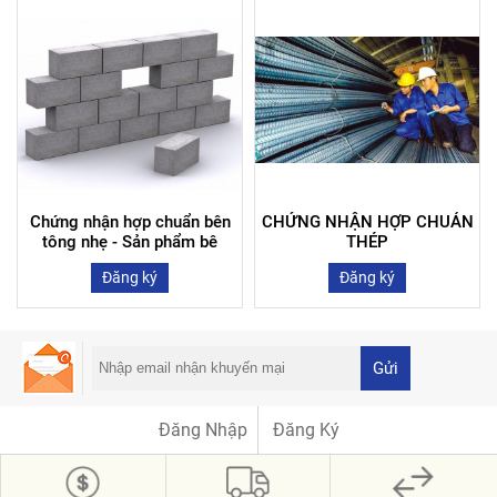
Chứng nhận hợp chuẩn bên
CHỨNG NHẬN HỢP CHUẢN
tông nhẹ - Sản phẩm bê
THÉP
tông bọt và Bê tông khí
Đăng ký
Đăng ký
không chưng áp phù hợp
TCVN 9029:2017
Gửi
Đăng Nhập
Đăng Ký