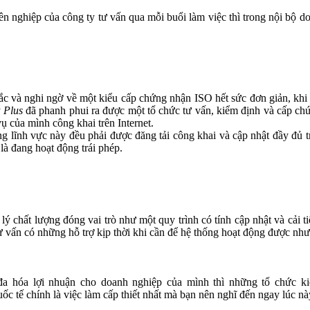
ên nghiệp của công ty tư vấn qua mỗi buổi làm việc thì trong nội bộ 
và nghi ngờ về một kiểu cấp chứng nhận ISO hết sức đơn giản, khi c
 Plus
đã phanh phui ra được một tổ chức tư vấn, kiểm định và cấp chứ
ụ của mình công khai trên Internet.
ong lĩnh vực này đều phải được đăng tải công khai và cập nhật đầy 
là đang hoạt động trái phép.
chất lượng đóng vai trò như một quy trình có tính cập nhật và cải ti
ư vấn có những hỗ trợ kịp thời khi cần để hệ thống hoạt động được nh
a hóa lợi nhuận c
ho
doanh nghiệp
của mình
thì
những
tổ chức
ki
uốc tế
chín
h
là
việc làm cấp thiết nhất
mà bạn nên
nghĩ đến ngay
lúc nà