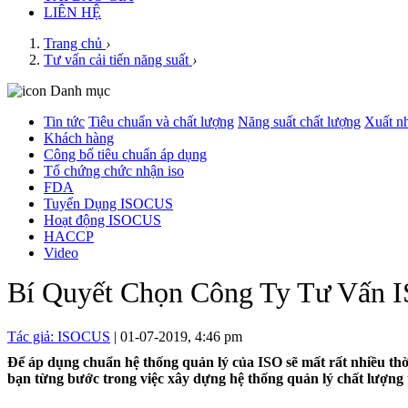
LIÊN HỆ
Trang chủ
›
Tư vấn cải tiến năng suất
›
Danh mục
Tin tức
Tiêu chuẩn và chất lượng
Năng suất chất lượng
Xuất n
Khách hàng
Công bố tiêu chuẩn áp dụng
Tổ chứng chức nhận iso
FDA
Tuyển Dụng ISOCUS
Hoạt động ISOCUS
HACCP
Video
Bí Quyết Chọn Công Ty Tư Vấn I
Tác giả: ISOCUS
| 01-07-2019, 4:46 pm
Để áp dụng chuẩn hệ thống quản lý của ISO sẽ mất rất nhiều thờ
bạn từng bước trong việc xây dựng hệ thống quản lý chất lượng 