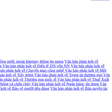
động nước ngoài
Internet, thông tin mạng
Văn bản pháp luật về
ng
Văn bản pháp luật về Điều lệ DN vốn NN
Văn bản pháp luật về
bản pháp luật về Chuyển giao công nghệ
Văn bản pháp luật về Môi
háp luật về Xây dựng
Văn bản pháp luật về Trọng tài thương mại
Văn
n pháp luật về Thương mại quốc tế
Văn bản pháp luật về Thuế Xuất
 Phòng và chữa cháy
Văn bản pháp luật về Ngân hàng, tín dụng
Văn
luật về Bảo vệ người tiêu dùng
Văn bản pháp luật về Bản quyền tác