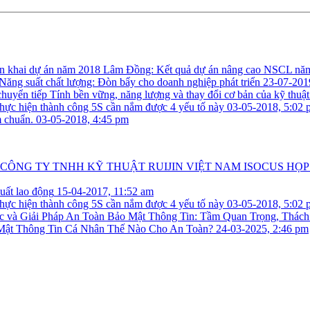
Lâm Đồng: Kết quả dự án nâng cao NSCL năm 
Năng suất chất lượng: Đòn bẩy cho doanh nghiệp phát triển
23-07-201
Tính bền vững, năng lượng và thay đổi cơ bản của kỹ thuật
hực hiện thành công 5S cần nắm được 4 yếu tố này
03-05-2018, 5:02 
m chuẩn.
03-05-2018, 4:45 pm
ISOCUS HỌP 
uất lao động
15-04-2017, 11:52 am
hực hiện thành công 5S cần nắm được 4 yếu tố này
03-05-2018, 5:02 
An Toàn Bảo Mật Thông Tin: Tầm Quan Trọng, Thách
Mật Thông Tin Cá Nhân Thế Nào Cho An Toàn?
24-03-2025, 2:46 pm