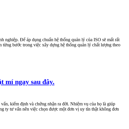
nh nghiệp. Để áp dụng chuẩn hệ thống quản lý của ISO sẽ mất rất
ạn
từng bước trong việc
xây dựng
h
ệ thống quản lý chất lượng theo
ật mí ngay sau đây.
ư vấn, kiểm định
và chứng nhận
ra đời. Nhiệm vụ của họ
là giúp
g ty tư vấn nên việc chọn được một đơn vị uy tín thật không đơn