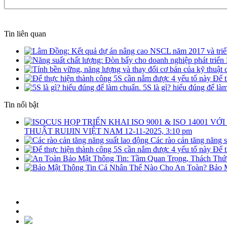
Tin liên quan
Để t
5S là gì? hiểu đúng để là
Tin nổi bật
THUẬT RUIJIN VIỆT NAM
12-11-2025, 3:10 pm
Các rào cản tăng năng s
Để t
Bảo 