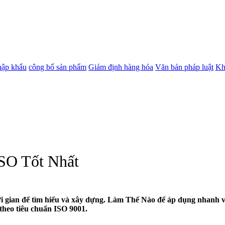
hập khẩu
công bố sản phẩm
Giám định hàng hóa
Văn bản pháp luật
Kh
SO Tốt Nhất
i gian để tìm hiểu và xây dựng. Làm Thế Nào để áp dụng nhanh và
theo tiêu chuẩn ISO 9001.