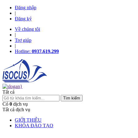
Đăng nhập
|
Đăng ký
Về chúng tôi
|
Trợ giúp
|
Hotline:
0937.619.299
Tất cả
Có
0
dịch vụ
Tất cả dịch vụ
GIỚI THIỆU
KHÓA ĐÀO TẠO