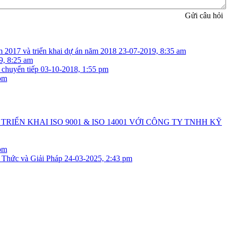
Gửi câu hỏi
2017 và triển khai dự án năm 2018
23-07-2019, 8:35 am
9, 8:25 am
 chuyển tiếp
03-10-2018, 1:55 pm
pm
TRIỂN KHAI ISO 9001 & ISO 14001 VỚI CÔNG TY TNHH KỸ
pm
 Thức và Giải Pháp
24-03-2025, 2:43 pm