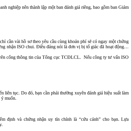
doanh nghiệp nên thành lập một ban đánh giá riêng, bao gồm ban Giám
hỉ cần vài hồ sơ theo yêu cầu cùng khoản phí sẽ có ngay một chứng
ng nhận ISO chui. Điều đáng nói là đơn vị bị tố giác đã hoạt động…
đủ trên cổng thông tin của Tổng cục TCĐLCL. Nếu công ty tư vấn ISO
ến liên tục. Do đó, bạn cần phải thường xuyên đánh giá hiệu suất làm
ư ý muốn.
ểm định và chứng nhận
uy tín
chính là “
cứu cánh” cho bạn.
Lựa
y.