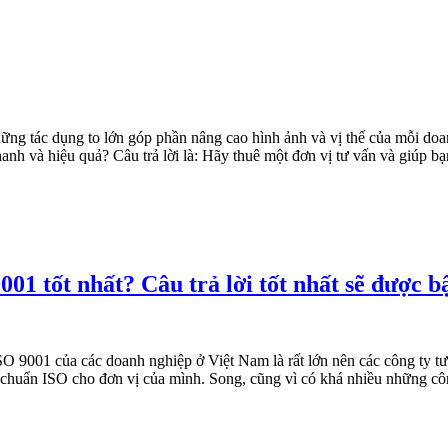
ững tác dụng to lớn góp phần
nâng cao hình ảnh và vị thế của mỗi
doa
hanh và hiệu quả
?
Câu trả lời là: Hãy thuê
một đơn vị
t
ư vấn và giúp b
9001
tốt nhất?
Câu trả lời tốt nhất sẽ được b
 ISO 9001 của các doanh nghiệp
ở Việt Nam
là rất lớn nên
các
công ty t
u chuẩn ISO
cho đơn vị của mình.
Song,
cũng vì có khá nhiều những côn