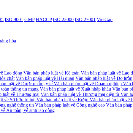
85
ISO 9001
GMP
HACCP
ISO 22000
ISO 27001
VietGap
hàng hóa
về Lao động
Văn bản pháp luật về Kế toán
Văn bản pháp luật về Lao 
Hóa chất
Văn bản pháp luật về Hải quan
Văn bản pháp luật về Đo lườ
háp luật về Dược phẩm, y tế
Văn bản pháp luật về Doanh nghiệp
Văn 
 toàn thông tin mạng
Văn bản pháp luật về Xuất nhập khẩu
Văn bản p
 luật về Thương mại
Văn bản pháp luật về Thương mại điện tử
Văn bả
t về Sở hữu trí tuệ
Văn bản pháp luật về Rượu
Văn bản pháp luật về
ông nghệ thông tin
Văn bản pháp luật về Công nghệ cao
Văn bản pháp 
 về An toàn, vệ sinh lao động