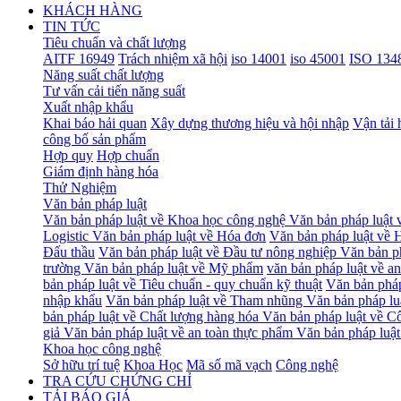
KHÁCH HÀNG
TIN TỨC
Tiêu chuẩn và chất lượng
AITF 16949
Trách nhiệm xã hội
iso 14001
iso 45001
ISO 134
Năng suất chất lượng
Tư vấn cải tiến năng suất
Xuất nhập khẩu
Khai báo hải quan
Xây dựng thương hiệu và hội nhập
Vận tải 
công bố sản phẩm
Hợp quy
Hợp chuẩn
Giám định hàng hóa
Thử Nghiệm
Văn bản pháp luật
Văn bản pháp luật về Khoa học công nghệ
Văn bản pháp luật 
Logistic
Văn bản pháp luật về Hóa đơn
Văn bản pháp luật về 
Đấu thầu
Văn bản pháp luật về Đầu tư nông nghiệp
Văn bản p
trường
Văn bản pháp luật về Mỹ phẩm
văn bản pháp luật về an
bản pháp luật về Tiêu chuẩn - quy chuẩn kỹ thuật
Văn bản pháp
nhập khẩu
Văn bản pháp luật về Tham nhũng
Văn bản pháp luậ
bản pháp luật về Chất lượng hàng hóa
Văn bản pháp luật về C
giả
Văn bản pháp luật về an toàn thực phẩm
Văn bản pháp luật
Khoa học công nghệ
Sở hữu trí tuệ
Khoa Học
Mã số mã vạch
Công nghệ
TRA CỨU CHỨNG CHỈ
TẢI BÁO GIÁ