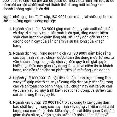
9001, các tổ chức có thể đạt được sự đổi mới và cải tiến liên tục, từ đó
nắm bắt cơ hội và đối mặt với thách thức trong môi trường kinh
doanh không ngừng biến đổi.
Ngoài những lợi ích đã đề cập, ISO 9001 còn mang lại nhiều lợi ích cụ
thể cho từng ngành công nghiệp:
Ngành sản xuất: ISO 9001 giúp các công ty sản xuất nắm bắt
và duy trì các quy trình sản xuất hiệu quả, tăng cường kiểm
soát chất lượng và giảm lãng phí. Điều này dẫn đến sự tăng
cường độ tin cậy của sản phẩm và sự hài lòng của khách
hàng.
Ngành dịch vụ: Trong ngành dịch vụ, ISO 9001 đảm bảo rằng
các quy trình và tiêu chuẩn được tuân thủ đúng mực, từ việc tư
vấn khách hàng, cung cấp dịch vụ, đến quy trình giải quyết
khiếu nại. Điều này giúp xây dựng lòng tin và niềm tin từ khách
hàng, tạo nền tảng cho sự phát triển và mở rộng kinh doanh.
Ngành y tế: ISO 9001 là một tiêu chuẩn quan trọng trong lĩnh
vực y tế, giúp các tổ chức y tế cung cấp dịch vụ y tế chất lượng
cao và an toàn cho bệnh nhân. Tiêu chuẩn này đặt ra yêu cầu
về quản lý rủi ro, quy trình kiểm soát chất lượng, và sự liên tục
cải tiến trong lĩnh vực y tế.
Ngành xây dựng: ISO 9001 hỗ trợ các công ty xây dựng đảm
bảo chất lượng trong các quy trình xây dựng và kiểm soát chất
lượng của các công trình. Điều này giúp cải thiện quản lý dự án,
giảm thiểu rủi ro, và tạo sự tin tưởng từ phía khách hàng về