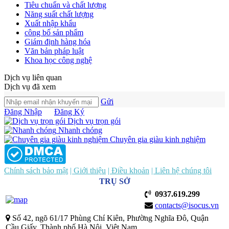
Tiêu chuẩn và chất lượng
Năng suất chất lượng
Xuất nhập khẩu
công bố sản phẩm
Giám định hàng hóa
Văn bản pháp luật
Khoa học công nghệ
Dịch vụ liên quan
Dịch vụ đã xem
Gửi
Đăng Nhập
Đăng Ký
Dịch vụ trọn gói
Nhanh chóng
Chuyên gia giàu kinh nghiệm
Chính sách bảo mật
| Giới thiệu
| Điều khoản
| Liên hệ chúng tôi
TRỤ SỞ
0937.619.299
contacts@isocus.vn
Số 42, ngõ 61/17 Phùng Chí Kiên, Phường Nghĩa Đô, Quận
Cầu Giấy, Thành phố Hà Nội, Việt Nam