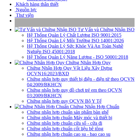
Khách hàng thân thiết
Nguồn lực
Thư viện
Tư Vấn và Chứng Nhận ISO
Hệ Thống Quản Lý Chất Lượng ISO 9001:2015
Hệ Thống Quản Lý Môi Trường ISO 14001:2026
Hệ Thống Quản Lý Sức Khỏe Và An Toàn Nghề
Nghiệp ISO 45001:2018
Hệ Thống Quản Lý Năng Lượng - ISO 50001:2018
Chứng Nhân Hợp Quy
Chứng Nhận Hợp Quy Vật Liệu Xây Dựng
QCVN16:2023/BXD
Chứng nhận hợp quy thiết bị điện - điện tử theo QCVN
04:2009/BKHCN
Chứng nhận hợp quy đồ chơi trẻ em theo QCVN
03:2009/BKHCN
Chứng nhận hợp quy QCVN Bộ Y Tế
Chứng Nhận Hợp Chuẩn
Chứng nhận hợp chuẩn sản phẩm bàn ghế
Chứng nhận hợp chuẩn Máy móc và thiết bị
Chứng nhận hợp chuẩn cửa sổ - cửa đi
Chứng nhận hợp chuẩn cốt liệu bê tông
Chứng nhận hợp chuẩn cao su - bao cao su