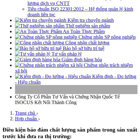
lượng dịch vụ CNTT
Tiêu chuẩn ISO 22301:2012 – Hệ thống quản lý kinh
doanh liên tục
Kiểm tra chuyên ngành
Thử nghiệm sản phẩm
An Toàn Thực Phẩm
Chứng nhận SP nông nghiệp
Công nhận chất lượng
Bảo hộ sở hữu trí tuệ
Tư vấn pháp lý
Giám định hàng hóa
Chứng nhận trách nhiệm
xã hội
Kiểm định - Đo lường
- Hiệu chuẩn
Công Ty Cổ Phần Tư Vấn và Chứng Nhận Quốc Tế
ISOCUS
Kết Nối Thành Công
Trang chủ
›
Hợp chuẩn
›
Điều kiện bảo đảm chất lượng sản phẩm trong sản xuất
trước khi đưa ra thị trường: