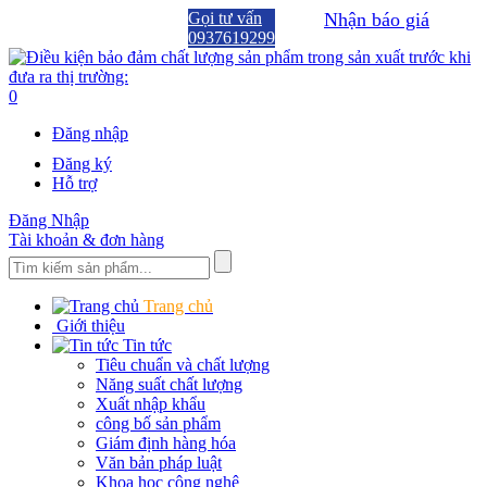
Gọi tư vấn
Nhận báo giá
0937619299
0
Đăng nhập
Đăng ký
Hỗ trợ
Đăng Nhập
Tài khoản & đơn hàng
Trang chủ
Giới thiệu
Tin tức
Tiêu chuẩn và chất lượng
Năng suất chất lượng
Xuất nhập khẩu
công bố sản phẩm
Giám định hàng hóa
Văn bản pháp luật
Khoa học công nghệ