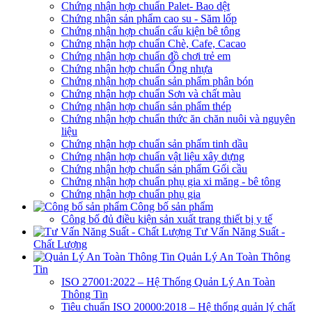
Chứng nhận hợp chuẩn Palet- Bao dệt
Chứng nhận sản phẩm cao su - Săm lốp
Chứng nhận hợp chuẩn cấu kiện bê tông
Chứng nhận hợp chuẩn Chè, Cafe, Cacao
Chứng nhận hợp chuẩn đồ chơi trẻ em
Chứng nhận hợp chuẩn Ống nhựa
Chứng nhận hợp chuẩn sản phẩm phân bón
Chứng nhận hợp chuẩn Sơn và chất màu
Chứng nhận hợp chuẩn sản phẩm thép
Chứng nhận hợp chuẩn thức ăn chăn nuôi và nguyên
liệu
Chứng nhận hợp chuẩn sản phẩm tinh dầu
Chứng nhận hợp chuẩn vật liệu xây dựng
Chứng nhận hợp chuẩn sản phẩm Gối cầu
Chứng nhận hợp chuẩn phụ gia xi măng - bê tông
Chứng nhận hợp chuẩn phụ gia
Công bố sản phẩm
Công bố đủ điều kiện sản xuất trang thiết bị y tế
Tư Vấn Năng Suất -
Chất Lượng
Quản Lý An Toàn Thông
Tin
ISO 27001:2022 – Hệ Thống Quản Lý An Toàn
Thông Tin
Tiêu chuẩn ISO 20000:2018 – Hệ thống quản lý chất