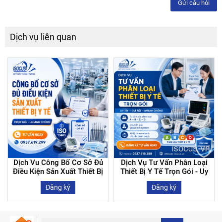
Gửi câu hỏi
Dịch vụ liên quan
Dịch Vu Công Bố Cơ Sở Đủ
Dịch Vụ Tư Vấn Phân Loại
Điều Kiện Sản Xuất Thiết Bị
Thiết Bị Y Tế Trọn Gói - Uy
Y Tế | Nhanh Chóng - Uy Tín
Tín - Giá Tốt - Nhanh Chóng
Đăng ký
Đăng ký
- Giá Tốt