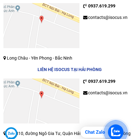
0937.619.299
contacts@isocus.vn
Long Châu - Yên Phong - Bắc Ninh
LIÊN HỆ ISOCUS TẠI HẢI PHÒNG
0937.619.299
contacts@isocus.vn
Chat Zalo
Ngõ 810, đường Ngô Gia Tư, Quận Hải An, Thành Phố Hải Phòng