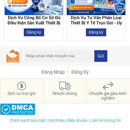
Dịch Vu Công Bố Cơ Sở Đủ
Dịch Vụ Tư Vấn Phân Loại
Điều Kiện Sản Xuất Thiết Bị
Thiết Bị Y Tế Trọn Gói - Uy
Y Tế | Nhanh Chóng - Uy Tín
Tín - Giá Tốt - Nhanh Chóng
Đăng ký
Đăng ký
- Giá Tốt
Gửi
Đăng Nhập
Đăng Ký
Dịch vụ trọn gói
Nhanh chóng
Chuyên gia giàu kinh
nghiệm
Chính sách bảo mật
| Giới thiệu
| Điều khoản
| Liên hệ chúng tôi