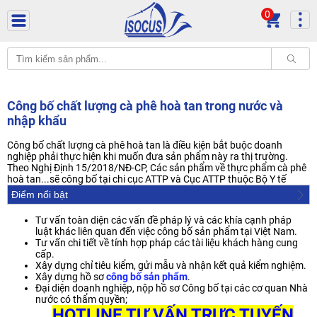
0
Công bố chất lượng cà phê hoà tan trong nước và
nhập khẩu
Công bố chất lượng cà phê hoà tan là điều kiện bắt buộc doanh
nghiệp phải thực hiện khi muốn đưa sản phẩm này ra thị trường.
Theo Nghị Định 15/2018/NĐ-CP, Các sản phẩm về thực phẩm cà phê
hoà tan...sẽ công bố tại chi cục ATTP và Cục ATTP thuộc Bộ Y tế
Điểm nổi bật
Tư vấn toàn diện các vấn đề pháp lý và các khía cạnh pháp
luật khác liên quan đến việc công bố sản phẩm tại Việt Nam.
Tư vấn chi tiết về tính hợp pháp các tài liệu khách hàng cung
cấp.
Xây dựng chỉ tiêu kiểm, gửi mẫu và nhận kết quả kiểm nghiệm.
Xây dựng hồ sơ
công bố sản phẩm
.
Đại diện doanh nghiệp, nộp hồ sơ Công bố tại các cơ quan Nhà
nước có thẩm quyền;
HOTLINE TƯ VẤN TRỰC TUYẾN