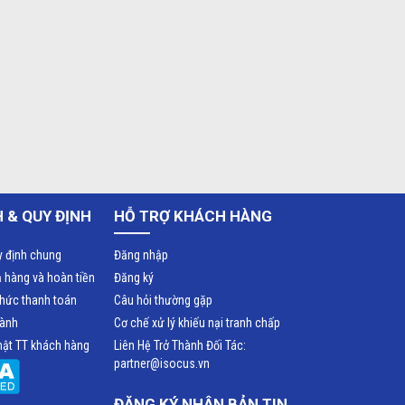
 & QUY ĐỊNH
HỖ TRỢ KHÁCH HÀNG
y định chung
Đăng nhập
ả hàng và hoàn tiền
Đăng ký
thức thanh toán
Câu hỏi thường gặp
hành
Cơ chế xử lý khiếu nại tranh chấp
ật TT khách hàng
Liên Hệ Trở Thành Đối Tác:
partner@isocus.vn
ĐĂNG KÝ NHẬN BẢN TIN