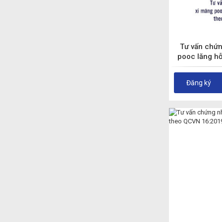
Tư vấn chứn
pooc lăng h
QCV
Đăng ký