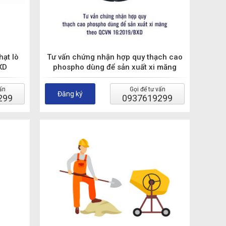
hạt lò
Tư vấn chứng nhận hợp quy thạch cao
XD
phospho dùng để sản xuất xi măng
theo QCVN 16:2019/BXD
ấn
Gọi để tư vấn
Đăng ký
299
0937619299