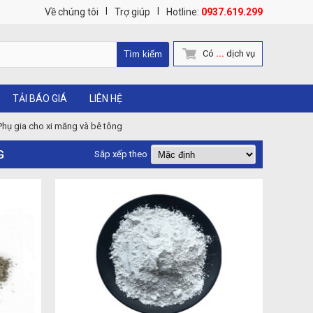
|
|
Về chúng tôi
Trợ giúp
Hotline:
0937.619.299
Có
...
dịch vụ
TẢI BÁO GIÁ
LIÊN HỆ
Phụ gia cho xi măng và bê tông
G
Sắp xếp theo