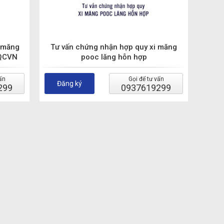
 măng
Tư vấn chứng nhận hợp quy xi măng
 QCVN
pooc lăng hỗn hợp
ấn
Gọi để tư vấn
Đăng ký
299
0937619299