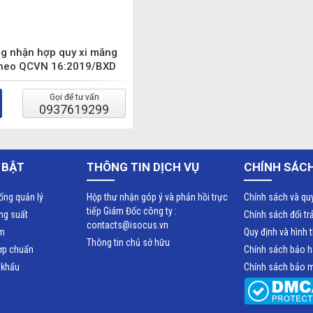
g nhận hợp quy xi măng
theo QCVN 16:2019/BXD
Gọi để tư vấn
0937619299
 BẬT
THÔNG TIN DỊCH VỤ
CHÍNH SÁCH
ống quản lý
Hộp thư nhận góp ý và phản hồi trực
Chính sách và qu
tiếp Giám Đốc công ty :
ăng suất
Chính sách đổi tr
contacts@isocus.vn
ệm
Quy định và hình 
Thông tin chủ sở hữu
ợp chuẩn
Chính sách bảo 
 khẩu
Chính sách bảo m