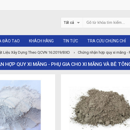
Tất cả
A ĐÀO TẠO
KHÁCH HÀNG
TIN TỨC
TRA CỨU CHỨNG CHỈ
t Liệu Xây Dựng Theo QCVN 16:2019/BXD
›
Chứng nhận hợp quy xi măng - 
 HỢP QUY XI MĂNG - PHỤ GIA CHO XI MĂNG VÀ BÊ TÔN